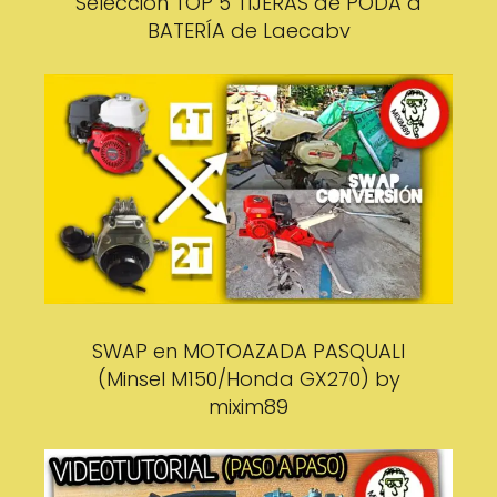
Selección TOP 5 TIJERAS de PODA a
BATERÍA de Laecabv
SWAP en MOTOAZADA PASQUALI
(Minsel M150/Honda GX270) by
mixim89