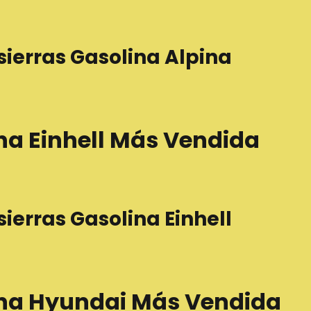
ierras Gasolina Alpina
na Einhell Más Vendida
ierras Gasolina Einhell
ina Hyundai Más Vendida