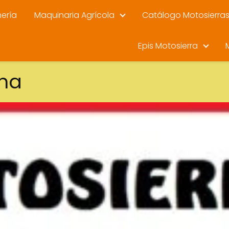
nería
Maquinaria Agrícola
Catálogo Motosierra
Epis Motosierra
ina