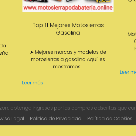
r
Top 11 Mejores Motosierras
Gasolina
Mot
eda
➤ Mejores marcas y modelos de
leña
motosierras a gasolina Aquí les
mostramos…
Leer m
Leer más
zon, obtengo ingresos por las compras adscritas que cump
Aviso Legal
Política de Privacidad
Política de Cookies