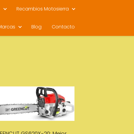
s
Recambios Motosierra
Marcas
Blog
Contacto
EENCUT GS620X-20: Mejor