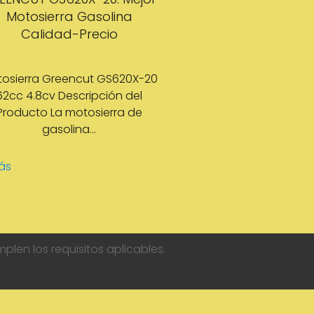
Motosierra Gasolina
Calidad-Precio
osierra Greencut GS620X-20
62cc 4.8cv Descripción del
Producto La motosierra de
gasolina…
ás
len los requisitos aplicables.